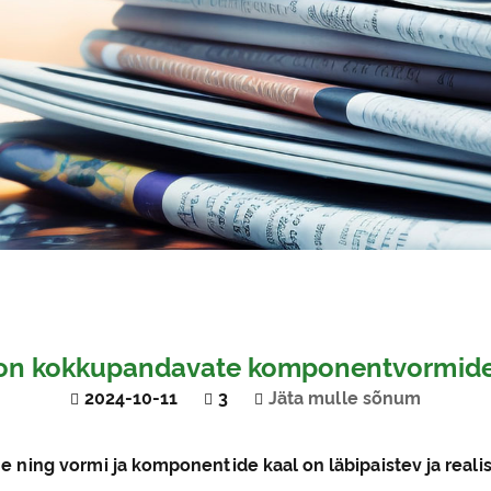
 on kokkupandavate komponentvormide
2024-10-11
3
Jäta mulle sõnum
ne ning vormi ja komponentide kaal on läbipaistev ja realis