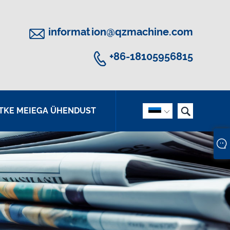

information@qzmachine.com

+86-18105956815

TKE MEIEGA ÜHENDUST
