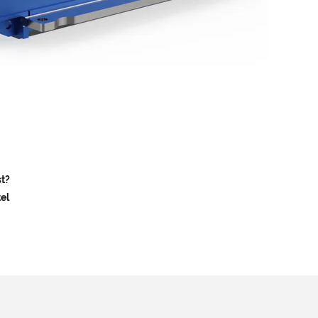
st?
el