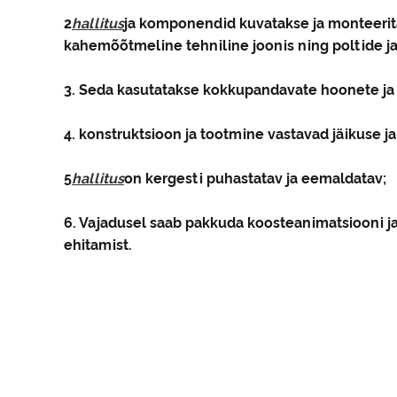
2
hallitus
ja komponendid kuvatakse ja monteeri
kahemõõtmeline tehniline joonis ning poltide ja
3. Seda kasutatakse kokkupandavate hoonete ja
4. konstruktsioon ja tootmine vastavad jäikuse j
5
hallitus
on kergesti puhastatav ja eemaldatav;
6. Vajadusel saab pakkuda koosteanimatsiooni j
ehitamist.