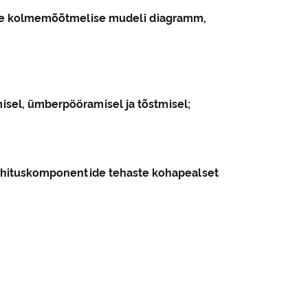
kse kolmemõõtmelise mudeli diagramm,
misel, ümberpööramisel ja tõstmisel;
e ehituskomponentide tehaste kohapealset