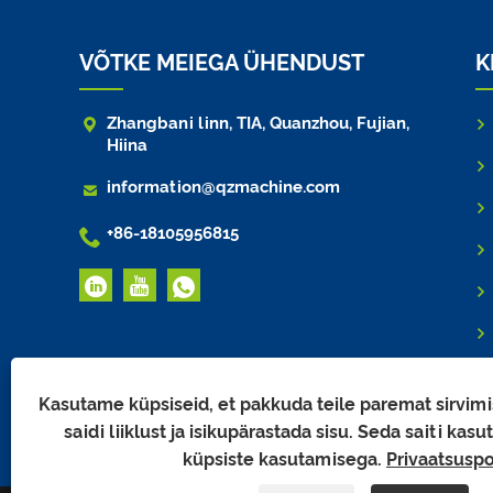
VÕTKE MEIEGA ÜHENDUST
K

Zhangbani linn, TIA, Quanzhou, Fujian,
Hiina

information@qzmachine.com

+86-18105956815
Kasutame küpsiseid, et pakkuda teile paremat sirvim
saidi liiklust ja isikupärastada sisu. Seda saiti ka
küpsiste kasutamisega.
Privaatsuspo