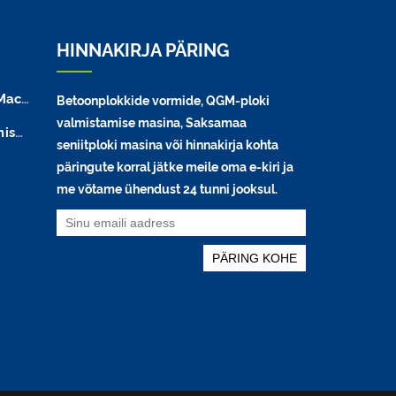
HINNAKIRJA PÄRING
hine
Betoonplokkide vormide, QGM-ploki
valmistamise masina, Saksamaa
sin
seniitploki masina või hinnakirja kohta
päringute korral jätke meile oma e-kiri ja
me võtame ühendust 24 tunni jooksul.