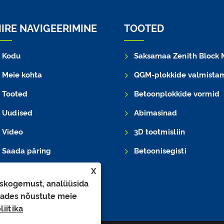
IIRE NAVIGEERIMINE
TOOTED
Kodu
Saksamaa Zenith Block Mac
Meie kohta
QGM-plokkide valmistamise ma
Tooted
Betoonplokkide vormid
Uudised
Abimasinad
Video
3D tootmisliin
Saada päring
Betoonisegisti
Võtke meiega ühendust
X
iskogemust, analüüsida
sutades nõustute meie
liitika