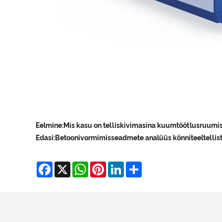
Eelmine:
Mis kasu on telliskivimasina kuumtöötlusruumi
Edasi:
Betoonivormimisseadmete analüüs kõnniteeltellist
Facebook
X
WhatsApp
Pinterest
LinkedIn
Share