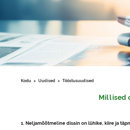
Kodu
>
Uudised
>
Tööstusuudised
Millised
1. Neljamõõtmeline disain on lühike, kiire ja täp