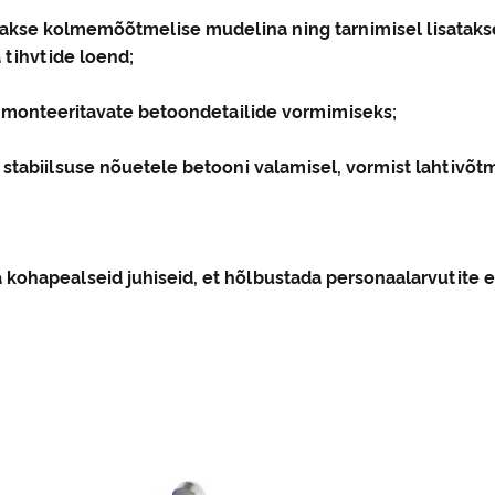
takse kolmemõõtmelise mudelina ning tarnimisel lisata
 tihvtide loend;
 monteeritavate betoondetailide vormimiseks;
a stabiilsuse nõuetele betooni valamisel, vormist lahtivõt
a kohapealseid juhiseid, et hõlbustada personaalarvutit