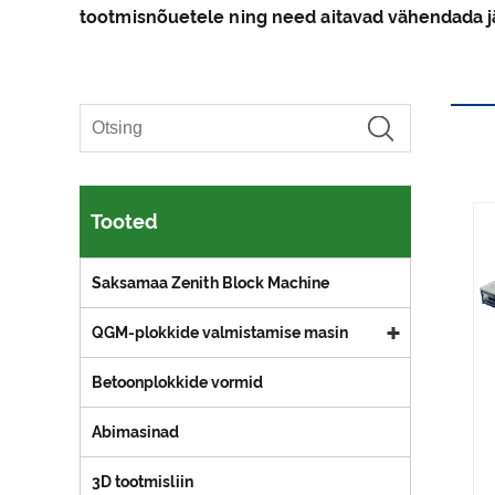
tootmisnõuetele ning need aitavad vähendada jä
Tooted
Saksamaa Zenith Block Machine
QGM-plokkide valmistamise masin
Betoonplokkide vormid
Abimasinad
3D tootmisliin