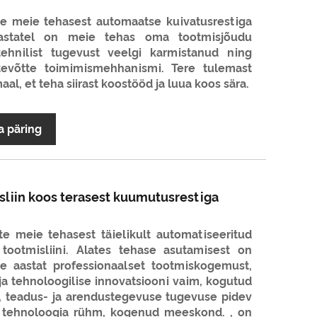
ate meie tehasest automaatse kuivatusrestiga
l aastatel on meie tehas oma tootmisjõudu
tehnilist tugevust veelgi karmistanud ning
tevõtte toimimismehhanismi. Tere tulemast
aal, et teha siirast koostööd ja luua koos sära.
a päring
liin koos terasest kuumutusrestiga
ate meie tehasest täielikult automatiseeritud
 tootmisliini. Alates tehase asutamisest on
 aastat professionaalset tootmiskogemust,
ja tehnoloogilise innovatsiooni vaim, kogutud
, teadus- ja arendustegevuse tugevuse pidev
e tehnoloogia rühm, kogenud meeskond. , on