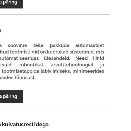
a päring
n
ana soovime teile pakkuda automaatset
ritud tootmisliinid on keerukad süsteemid, mis
 automatiseerides ülesandeid. Need liinid
naid, robootikat, arvutitehnoloogiat ja
e tootmisetappide läbiviimiseks, minimeerides
ndades tõhusust.
a päring
 kuivatusrestidega