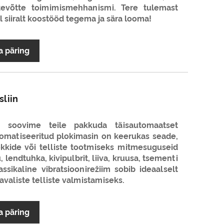
tevõtte toimimismehhanismi. Tere tulemast
l siiralt koostööd tegema ja sära looma!
a päring
liin
na soovime teile pakkuda täisautomaatset
automatiseeritud plokimasin on keerukas seade,
kkide või telliste tootmiseks mitmesuguseid
 lendtuhka, kivipulbrit, liiva, kruusa, tsementi
ssikaline vibratsioonirežiim sobib ideaalselt
avaliste telliste valmistamiseks.
a päring