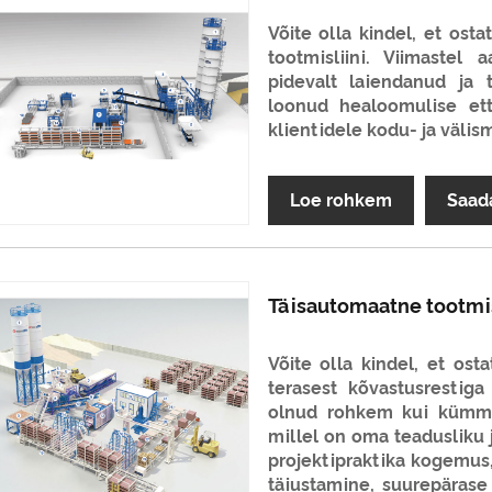
Võite olla kindel, et ost
tootmisliini. Viimaste
pidevalt laiendanud ja 
loonud healoomulise et
klientidele kodu- ja välism
Loe rohkem
Saad
Täisautomaatne tootmis
Võite olla kindel, et ost
terasest kõvastusrestiga
olnud rohkem kui kümme
millel on oma teadusliku 
projektipraktika kogemus
täiustamine, suurepäras