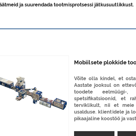
ätmeid ja suurendada tootmisprotsessi jätkusuutlikkust.
Mobiilsete plokkide too
Võite olla kindel, et ost
Aastate jooksul on ettev
toodete eelmüügi-,
spetsifikatsioonid, et r
terviklikult, nii et me
usalduse. klientidele ja 
pikaajaline koostöö ja vas