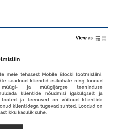
View as
tmisliin
ate meie tehasest Mobile Blocki tootmisliini.
õte seadnud kliendid esikohale ning loonud
 müügi- ja müügijärgse teeninduse
ahuldada klientide nõudmisi igakülgselt ja
ie tooted ja teenused on võitnud klientide
loonud klientidega tugevad suhted. Loodud on
tastikku kasulik suhe.