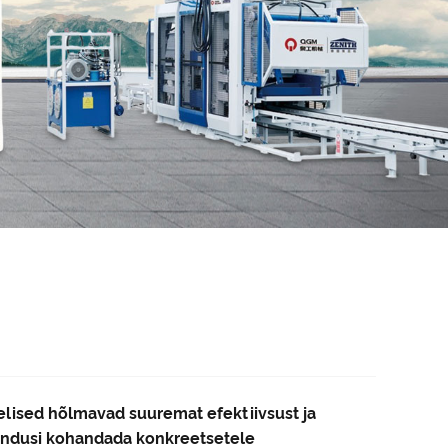
eelised hõlmavad suuremat efektiivsust ja
ahendusi kohandada konkreetsetele