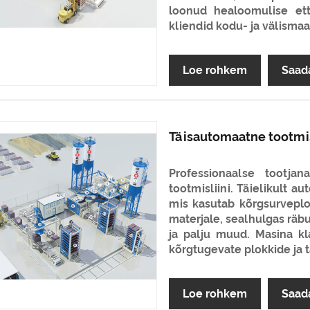
loonud healoomulise et
kliendid kodu- ja välismaa
Loe rohkem
Saad
Täisautomaatne tootmis
Professionaalse tootja
tootmisliini. Täielikult 
mis kasutab kõrgsurveplo
materjale, sealhulgas räbu,
ja palju muud. Masina kla
kõrgtugevate plokkide ja t
Loe rohkem
Saad