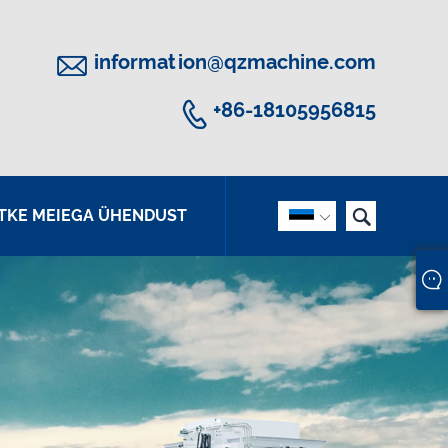

information@qzmachine.com

+86-18105956815

TKE MEIEGA ÜHENDUST
