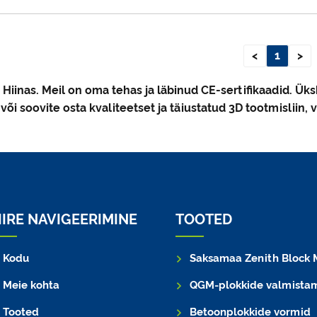
<
1
>
 Hiinas. Meil on oma tehas ja läbinud CE-sertifikaadid. Üksk
 soovite osta kvaliteetset ja täiustatud 3D tootmisliin, v
IIRE NAVIGEERIMINE
TOOTED
Kodu
Saksamaa Zenith Block Mac
Meie kohta
QGM-plokkide valmistamise ma
Tooted
Betoonplokkide vormid