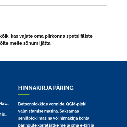
õik, kas vajate oma piirkonna spetsiifiliste
õite meile sõnumi jätta.
HINNAKIRJA PÄRING
hine
Betoonplokkide vormide, QGM-ploki
valmistamise masina, Saksamaa
sin
seniitploki masina või hinnakirja kohta
päringute korral jätke meile oma e-kiri ja