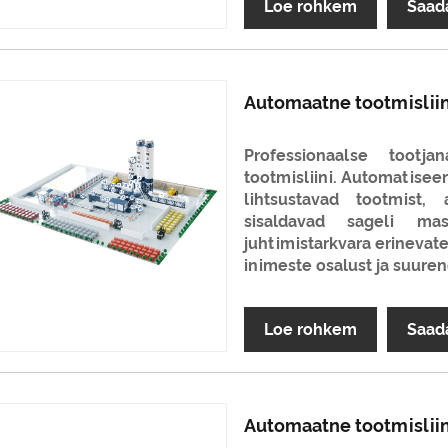
Loe rohkem
Saad
Automaatne tootmislii
Professionaalse tootj
tootmisliini. Automatisee
lihtsustavad tootmist,
sisaldavad sageli masi
juhtimistarkvara erinevat
inimeste osalust ja suure
Loe rohkem
Saad
Automaatne tootmisliin