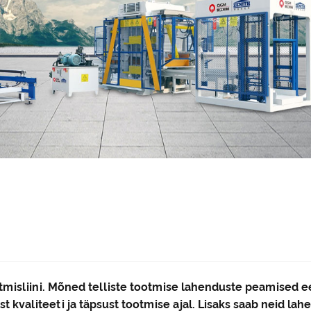
ootmisliini. Mõned telliste tootmise lahenduste peamised 
st kvaliteeti ja täpsust tootmise ajal. Lisaks saab neid l