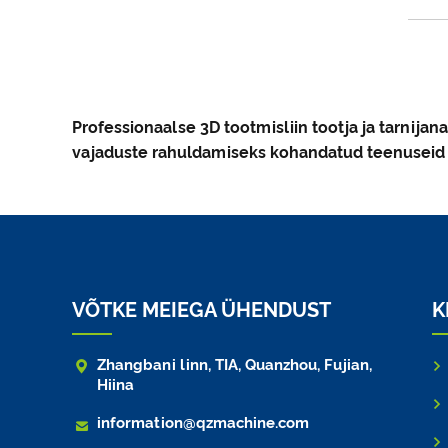
Professionaalse 3D tootmisliin tootja ja tarnijana
vajaduste rahuldamiseks kohandatud teenuseid või
VÕTKE MEIEGA ÜHENDUST
K

Zhangbani linn, TIA, Quanzhou, Fujian,
Hiina

information@qzmachine.com