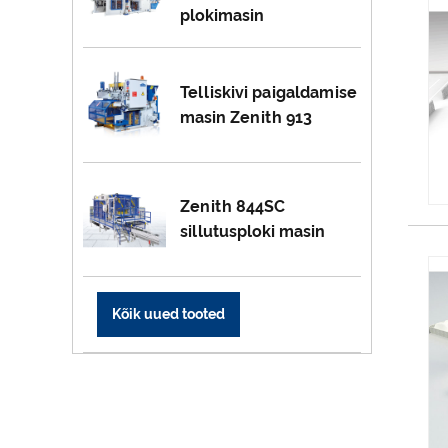
plokimasin
Telliskivi paigaldamise
masin Zenith 913
Zenith 844SC
sillutusploki masin
Kõik uued tooted