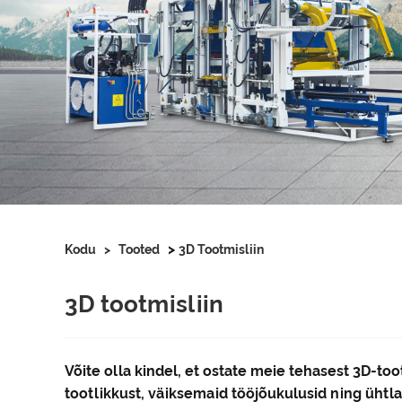
>
Kodu
>
Tooted
3D Tootmisliin
3D tootmisliin
Võite olla kindel, et ostate meie tehasest 3D-t
tootlikkust, väiksemaid tööjõukulusid ning ühtla