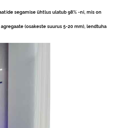
atide segamise ühtlus ulatub 98% -ni, mis on
d agregaate (osakeste suurus 5-20 mm), lendtuha