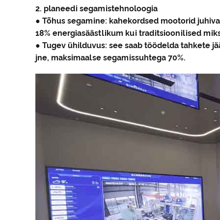
2. planeedi segamistehnoloogia
● Tõhus segamine: kahekordsed mootorid juhiva
18% energiasäästlikum kui traditsioonilised miks
● Tugev ühilduvus: see saab töödelda tahkete j
jne, maksimaalse segamissuhtega 70%.