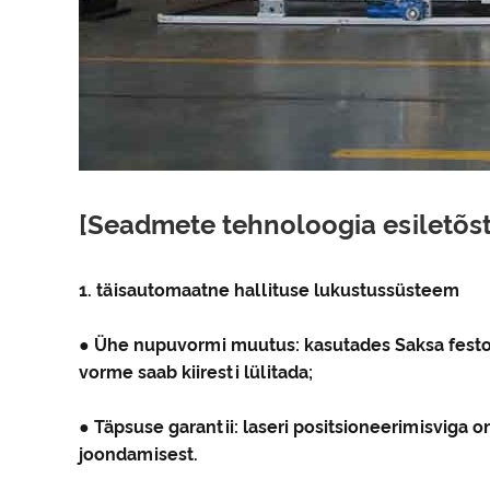
[Seadmete tehnoloogia esiletõs
1. täisautomaatne hallituse lukustussüsteem
● Ühe nupuvormi muutus: kasutades Saksa festo 
vorme saab kiiresti lülitada;
● Täpsuse garantii: laseri positsioneerimisviga o
joondamisest.