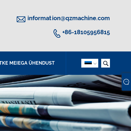

information@qzmachine.com

+86-18105956815

TKE MEIEGA ÜHENDUST
