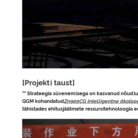
[Projekti taust]
"" Strateegia süvenemisega on kasvanud nõudlus 
QGM kohandatud
Zn900CG intelligentne ökoloo
tähistades ehitusjäätmete ressursitehnoloogia 