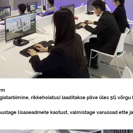
orm
giatarbimine, rikkehoiatus) laaditakse pilve üles 5G võrg
nustage lisaseadmete kaotust, valmistage varuosad ette j