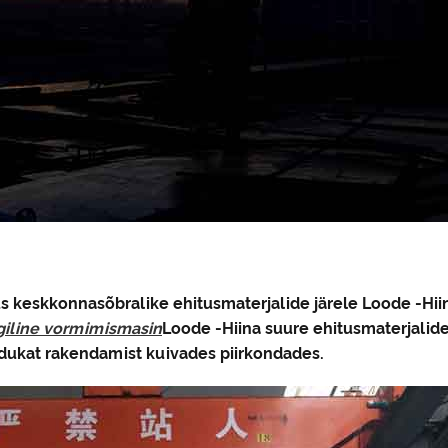
keskkonnasõbralike ehitusmaterjalide järele Loode -Hiina
giline vormimismasin
Loode -Hiina suure ehitusmaterjalid
edukat rakendamist kuivades piirkondades.