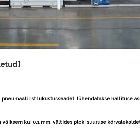
tetud]
pneumaatilist lukustusseadet, lühendatakse hallituse ase
n väiksem kui 0,1 mm, vältides ploki suuruse kõrvalekaldet,