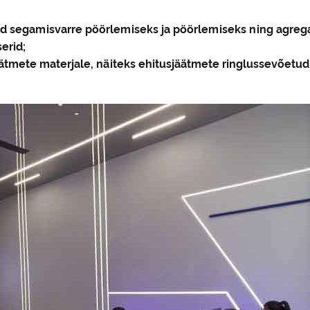
d segamisvarre pöörlemiseks ja pöörlemiseks ning agrega
erid;
äätmete materjale, näiteks ehitusjäätmete ringlussevõetu