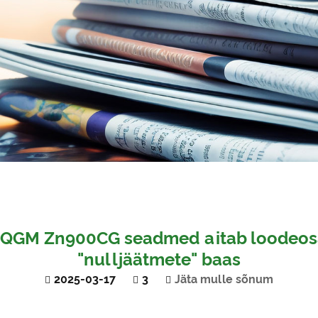
 QGM Zn900CG seadmed aitab loodeosa
"nulljäätmete" baas
2025-03-17
3
Jäta mulle sõnum