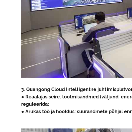
3. Quangong Cloud Intelligentne juhtimisplatv
● Reaalajas seire: tootmisandmed (väljund, ener
reguleerida;
● Arukas töö ja hooldus: suurandmete põhjal en