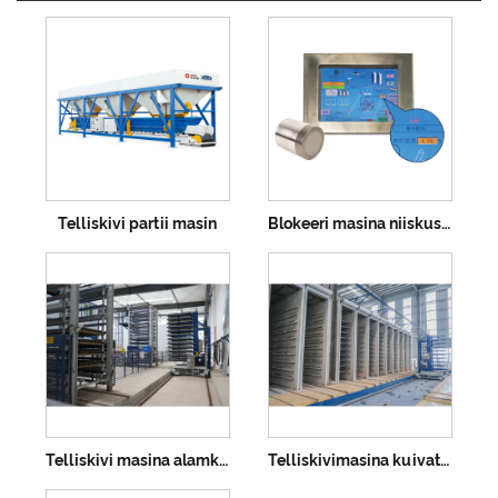
Telliskivi partii masin
Blokeeri masina niiskusandur
Telliskivi masina alamkassett
Telliskivimasina kuivatamise tuba