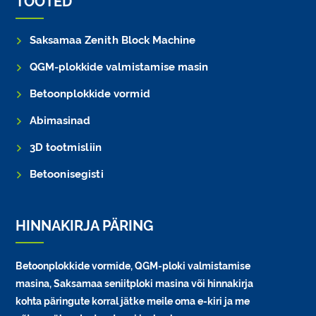
TOOTED
Saksamaa Zenith Block Machine
QGM-plokkide valmistamise masin
Betoonplokkide vormid
Abimasinad
3D tootmisliin
Betoonisegisti
HINNAKIRJA PÄRING
Betoonplokkide vormide, QGM-ploki valmistamise
masina, Saksamaa seniitploki masina või hinnakirja
kohta päringute korral jätke meile oma e-kiri ja me