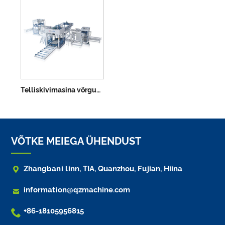
Telliskivimasina võrguühenduseta kuupsüsteem
VÕTKE MEIEGA ÜHENDUST

Zhangbani linn, TIA, Quanzhou, Fujian, Hiina

information@qzmachine.com

+86-18105956815