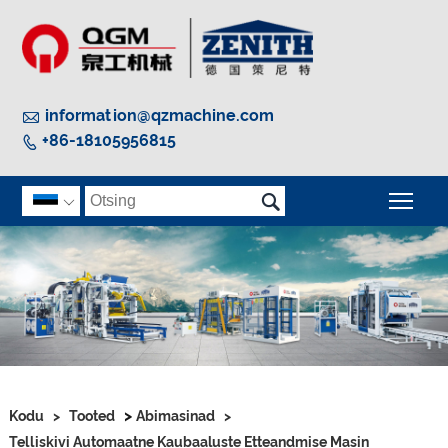

information@qzmachine.com
+86-18105956815


Peam

>
Kodu
>
Tooted
Abimasinad
>
Telliskivi Automaatne Kaubaaluste Etteandmise Masin