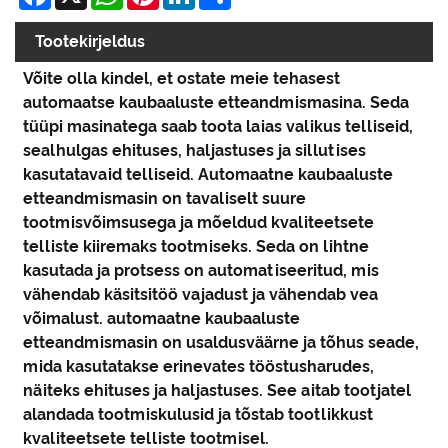
Tootekirjeldus
Võite olla kindel, et ostate meie tehasest
automaatse kaubaaluste etteandmismasina. Seda
tüüpi masinatega saab toota laias valikus telliseid,
sealhulgas ehituses, haljastuses ja sillutises
kasutatavaid telliseid. Automaatne kaubaaluste
etteandmismasin on tavaliselt suure
tootmisvõimsusega ja mõeldud kvaliteetsete
telliste kiiremaks tootmiseks. Seda on lihtne
kasutada ja protsess on automatiseeritud, mis
vähendab käsitsitöö vajadust ja vähendab vea
võimalust. automaatne kaubaaluste
etteandmismasin on usaldusväärne ja tõhus seade,
mida kasutatakse erinevates tööstusharudes,
näiteks ehituses ja haljastuses. See aitab tootjatel
alandada tootmiskulusid ja tõstab tootlikkust
kvaliteetsete telliste tootmisel.