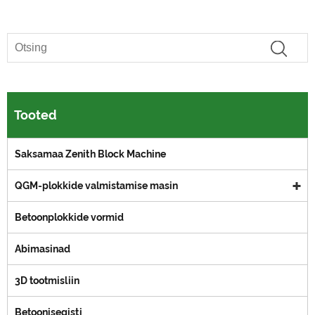
Tooted
Saksamaa Zenith Block Machine
QGM-plokkide valmistamise masin
Betoonplokkide vormid
Abimasinad
3D tootmisliin
Betoonisegisti