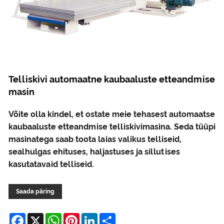
Telliskivi automaatne kaubaaluste etteandmise
masin
Võite olla kindel, et ostate meie tehasest automaatse
kaubaaluste etteandmise telliskivimasina. Seda tüüpi
masinatega saab toota laias valikus telliseid,
sealhulgas ehituses, haljastuses ja sillutises
kasutatavaid telliseid.
Saada päring
Facebook
X
WhatsApp
Pinterest
LinkedIn
Share