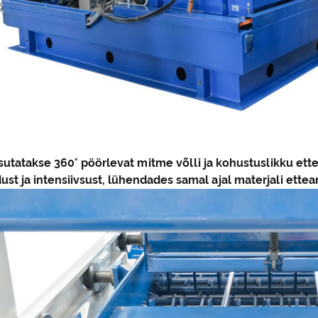
sutatakse 360° pöörlevat mitme võlli ja kohustuslikku et
ust ja intensiivsust, lühendades samal ajal materjali ette