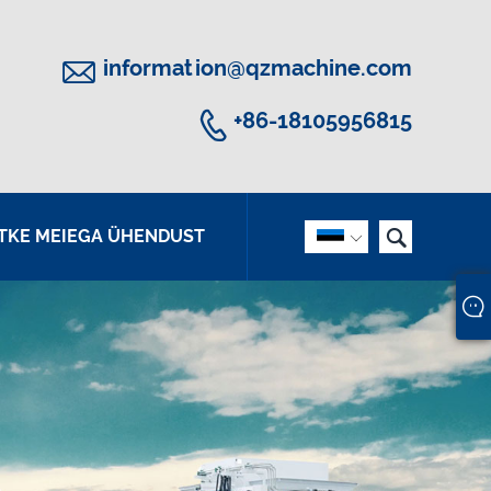

information@qzmachine.com

+86-18105956815

TKE MEIEGA ÜHENDUST
