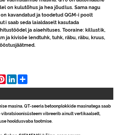
lel on kulutõhus ja hea jõudlus. Sama nagu
on kavandatud ja toodetud QGM-i poolt
muti saab seda laialdaselt kasutada
hitustöödel ja aiaehituses. Tooraine: killustik,
olm ja kivisöe lendtuhk, tuhk, räbu, räbu, kruus,
 tööstusjäätmed.
hatsApp
Pinterest
LinkedIn
Share
amise masina. QT-seeria betoonplokkide masinatega saab
 vibratsioonisüsteem vibreerib ainult vertikaalselt,
use hooldusvaba tootmise.