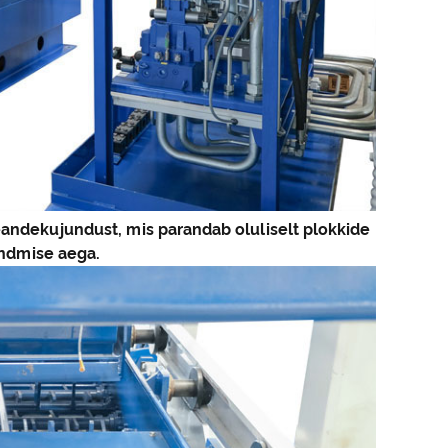
teandekujundust, mis parandab oluliselt plokkide
andmise aega.