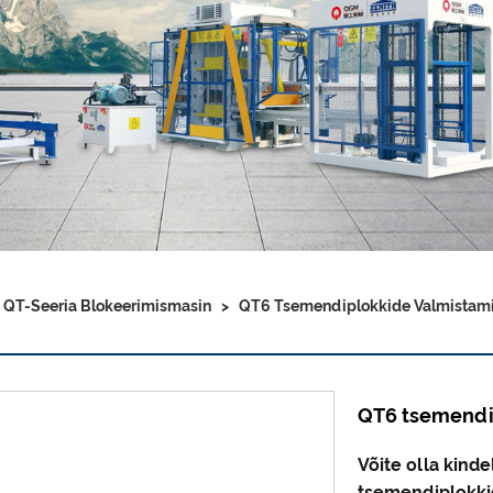
>
QT-Seeria Blokeerimismasin
>
QT6 Tsemendiplokkide Valmistami
QT6 tsemendi
Võite olla kinde
tsemendiplokki