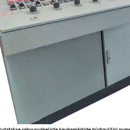
sutatakse rahvusvaheliste kaubamärkide hüdraulilisi pumpa