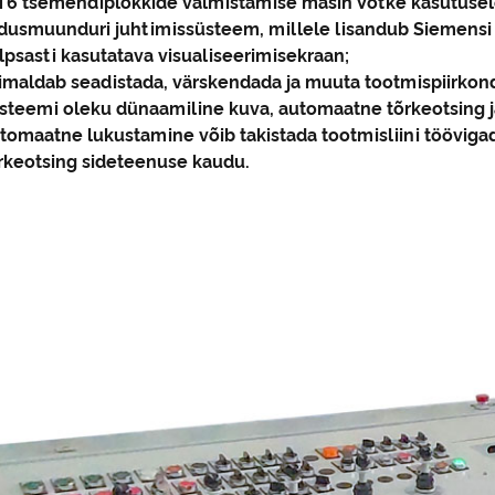
6 tsemendiplokkide valmistamise masin Võtke kasutuse
dusmuunduri juhtimissüsteem, millele lisandub Siemensi
lpsasti kasutatava visualiseerimisekraan;
õimaldab seadistada, värskendada ja muuta tootmispiirko
üsteemi oleku dünaamiline kuva, automaatne tõrkeotsing 
tomaatne lukustamine võib takistada tootmisliini tööviga
õrkeotsing sideteenuse kaudu.