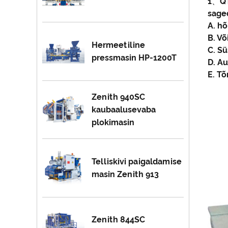
1、QT
sage
A. hõ
B. V
Hermeetiline
C. S
pressmasin HP-1200T
D. Au
E. T
Zenith 940SC
kaubaalusevaba
plokimasin
Telliskivi paigaldamise
masin Zenith 913
Zenith 844SC