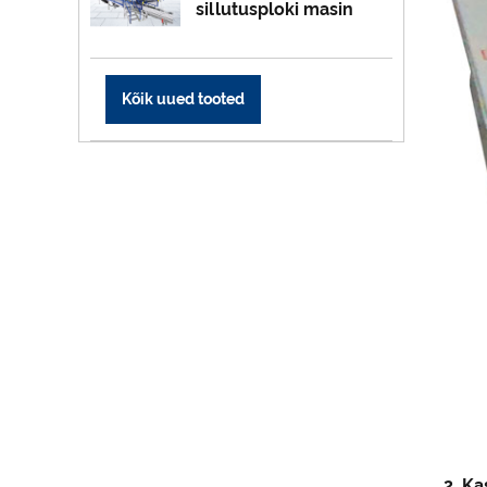
sillutusploki masin
Kõik uued tooted
2. Ka