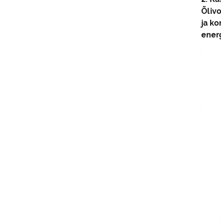
Õlivo
ja ko
ener