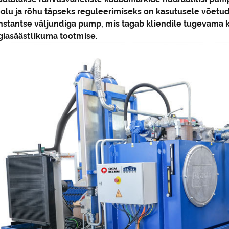
olu ja rõhu täpseks reguleerimiseks on kasutusele võetud
nstantse väljundiga pump, mis tagab kliendile tugevama k
giasäästlikuma tootmise.