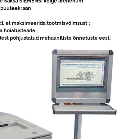
le Saksa SIEMENSi kõige arenenum
 puuteekraan
ndi, et maksimeerida tootmisvõimsust；
ja hoiatusteade；
dest põhjustatud mehaaniliste õnnetuste eest;