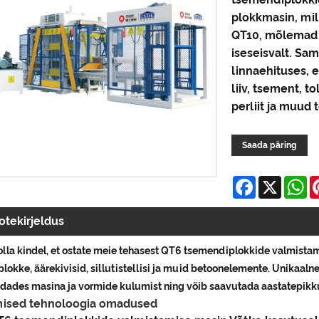
plokkmasin, mil
QT10, mõlemad 
iseseisvalt. Sa
linnaehituses, e
liiv, tsement, t
perliit ja muud
Saada päring
Facebook
X
W
otekirjeldus
 olla kindel, et ostate meie tehasest QT6 tsemendiplokkide valmist
plokke, äärekivisid, sillutistellisi ja muid betoonelemente. Unikaalne
dades masina ja vormide kulumist ning võib saavutada aastatepikk
ised tehnoloogia omadused