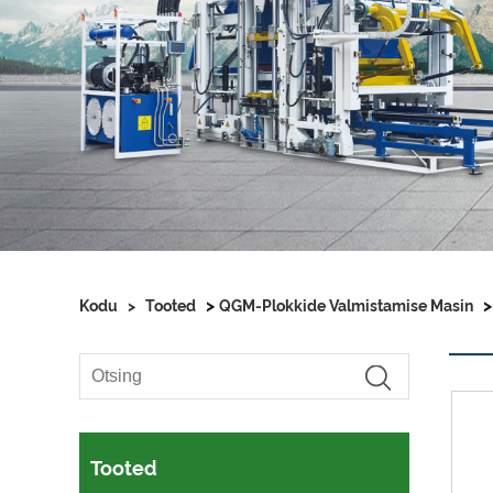
>
Kodu
>
Tooted
QGM-Plokkide Valmistamise Masin
Tooted