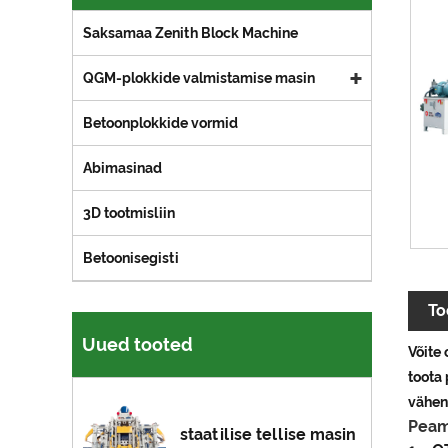
Saksamaa Zenith Block Machine
QGM-plokkide valmistamise masin
Betoonplokkide vormid
Abimasinad
3D tootmisliin
Betoonisegisti
To
Uued tooted
Võite
toota 
vähen
Peam
staatilise tellise masin