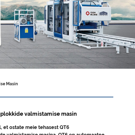
se Masin
plokkide valmistamise masin
l, et ostate meie tehasest QT6
de valmistamise masina. QT6 on automaatne