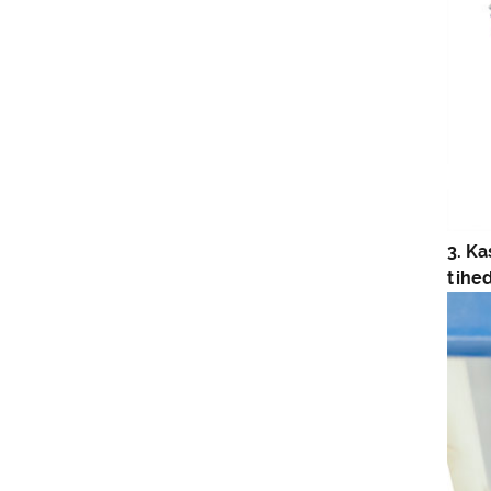
3. Ka
tihed