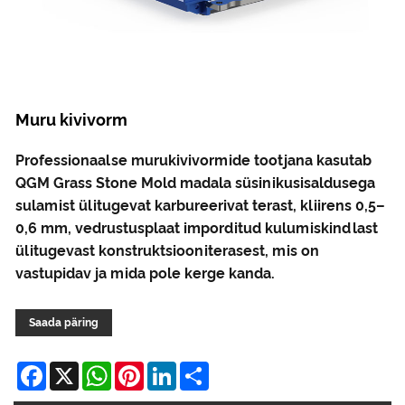
Muru kivivorm
Professionaalse murukivivormide tootjana kasutab
QGM Grass Stone Mold madala süsinikusisaldusega
sulamist ülitugevat karbureerivat terast, kliirens 0,5–
0,6 mm, vedrustusplaat imporditud kulumiskindlast
ülitugevast konstruktsiooniterasest, mis on
vastupidav ja mida pole kerge kanda.
Saada päring
Facebook
X
WhatsApp
Pinterest
LinkedIn
Share