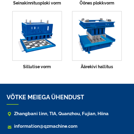
Seinakinnitusploki vorm
Õõnes plokkvorm
Sillutise vorm
Äärekivi hallitus
VÕTKE MEIEGA ÜHENDUST

Zhangbani linn, TIA, Quanzhou, Fujian, Hiina

information@qzmachine.com