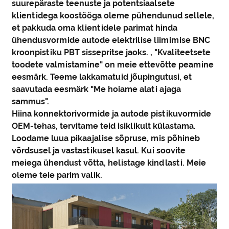
suurepäraste teenuste ja potentsiaalsete
klientidega koostööga oleme pühendunud sellele,
et pakkuda oma klientidele parimat hinda
ühendusvormide autode elektrilise liimimise BNC
kroonpistiku PBT sissepritse jaoks. , "Kvaliteetsete
toodete valmistamine" on meie ettevõtte peamine
eesmärk. Teeme lakkamatuid jõupingutusi, et
saavutada eesmärk "Me hoiame alati ajaga
sammus".
Hiina konnektorivormide ja autode pistikuvormide
OEM-tehas, tervitame teid isiklikult külastama.
Loodame luua pikaajalise sõpruse, mis põhineb
võrdsusel ja vastastikusel kasul. Kui soovite
meiega ühendust võtta, helistage kindlasti. Meie
oleme teie parim valik.