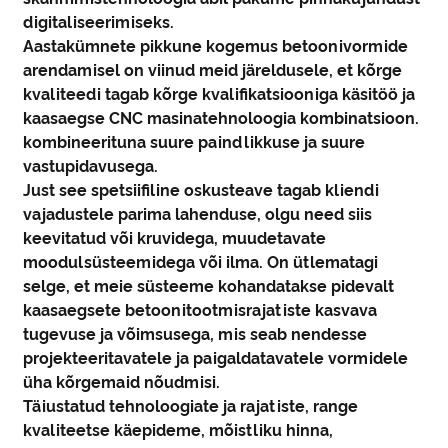
digitaliseerimiseks.
Aastakümnete pikkune kogemus betoonivormide
arendamisel on viinud meid järeldusele, et kõrge
kvaliteedi tagab kõrge kvalifikatsiooniga käsitöö ja
kaasaegse CNC masinatehnoloogia kombinatsioon.
kombineerituna suure paindlikkuse ja suure
vastupidavusega.
Just see spetsiifiline oskusteave tagab kliendi
vajadustele parima lahenduse, olgu need siis
keevitatud või kruvidega, muudetavate
moodulsüsteemidega või ilma. On ütlematagi
selge, et meie süsteeme kohandatakse pidevalt
kaasaegsete betoonitootmisrajatiste kasvava
tugevuse ja võimsusega, mis seab nendesse
projekteeritavatele ja paigaldatavatele vormidele
üha kõrgemaid nõudmisi.
Täiustatud tehnoloogiate ja rajatiste, range
kvaliteetse käepideme, mõistliku hinna,