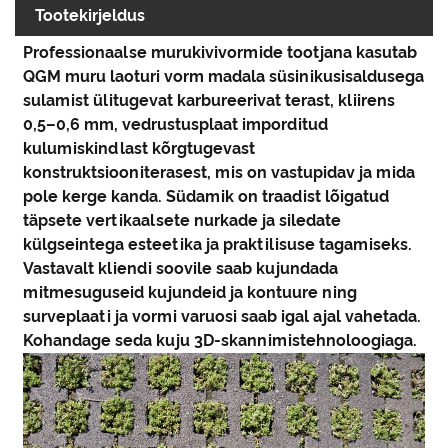
Tootekirjeldus
Professionaalse murukivivormide tootjana kasutab
QGM muru laoturi vorm madala süsinikusisaldusega
sulamist ülitugevat karbureerivat terast, kliirens
0,5–0,6 mm, vedrustusplaat imporditud
kulumiskindlast kõrgtugevast
konstruktsiooniterasest, mis on vastupidav ja mida
pole kerge kanda. Südamik on traadist lõigatud
täpsete vertikaalsete nurkade ja siledate
külgseintega esteetika ja praktilisuse tagamiseks.
Vastavalt kliendi soovile saab kujundada
mitmesuguseid kujundeid ja kontuure ning
surveplaati ja vormi varuosi saab igal ajal vahetada.
Kohandage seda kuju 3D-skannimistehnoloogiaga.