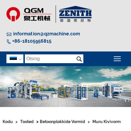

information@qzmachine.com
+86-18105956815


Peam

>
Kodu
>
Tooted
Betoonplokkide Vormid
>
Muru Kivivorm