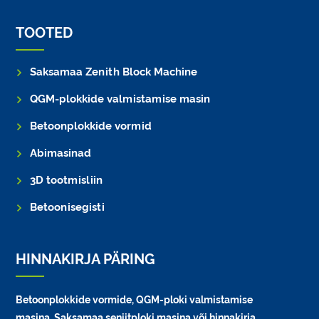
TOOTED
Saksamaa Zenith Block Machine
QGM-plokkide valmistamise masin
Betoonplokkide vormid
Abimasinad
3D tootmisliin
Betoonisegisti
HINNAKIRJA PÄRING
Betoonplokkide vormide, QGM-ploki valmistamise
masina, Saksamaa seniitploki masina või hinnakirja