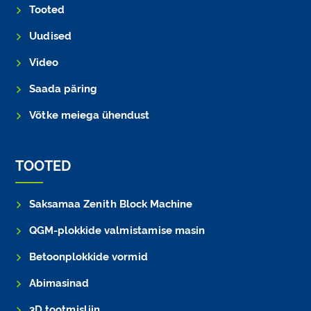
Tooted
Uudised
Video
Saada päring
Võtke meiega ühendust
TOOTED
Saksamaa Zenith Block Machine
QGM-plokkide valmistamise masin
Betoonplokkide vormid
Abimasinad
3D tootmisliin