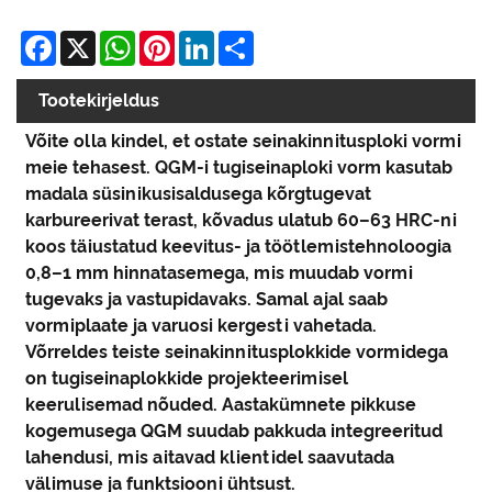
Facebook
X
WhatsApp
Pinterest
LinkedIn
Share
Tootekirjeldus
Võite olla kindel, et ostate seinakinnitusploki vormi
meie tehasest. QGM-i tugiseinaploki vorm kasutab
madala süsinikusisaldusega kõrgtugevat
karbureerivat terast, kõvadus ulatub 60–63 HRC-ni
koos täiustatud keevitus- ja töötlemistehnoloogia
0,8–1 mm hinnatasemega, mis muudab vormi
tugevaks ja vastupidavaks. Samal ajal saab
vormiplaate ja varuosi kergesti vahetada.
Võrreldes teiste seinakinnitusplokkide vormidega
on tugiseinaplokkide projekteerimisel
keerulisemad nõuded. Aastakümnete pikkuse
kogemusega QGM suudab pakkuda integreeritud
lahendusi, mis aitavad klientidel saavutada
välimuse ja funktsiooni ühtsust.