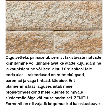
Olgu selleks pinnase libisemist takistavate nõlvade
kinnitamine või linnade avalike alade kujundamine
ja kaunistamine või isegi ainult ürdispiraal teie
enda aias – rakendused on mitmekülgsed,
paremad ja väga lihtsad. käepide. Eriti
planeerimisfaasi alguses aitab meie
projektimeeskond meie kliente toimivale
süsteemile õige välimuse andmisel. ZENITH
Formenil on nii vajalik kogemus kui ka oskusteave: