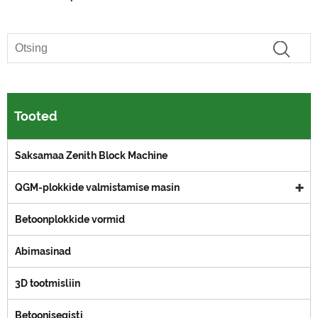
Tooted
Saksamaa Zenith Block Machine
QGM-plokkide valmistamise masin
Betoonplokkide vormid
Abimasinad
3D tootmisliin
Betoonisegisti