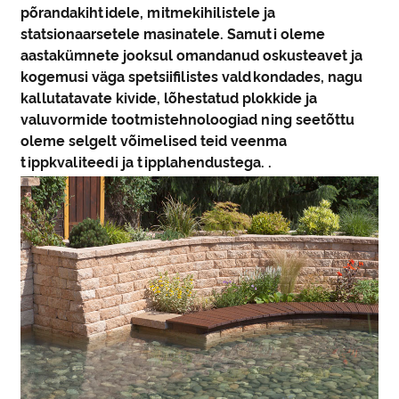
põrandakihtidele, mitmekihilistele ja
statsionaarsetele masinatele. Samuti oleme
aastakümnete jooksul omandanud oskusteavet ja
kogemusi väga spetsiifilistes valdkondades, nagu
kallutatavate kivide, lõhestatud plokkide ja
valuvormide tootmistehnoloogiad ning seetõttu
oleme selgelt võimelised teid veenma
tippkvaliteedi ja tipplahendustega. .