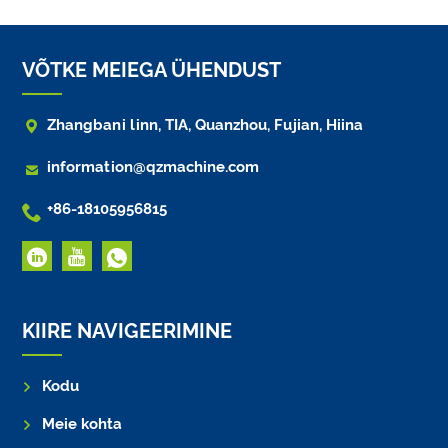
VÕTKE MEIEGA ÜHENDUST

Zhangbani linn, TIA, Quanzhou, Fujian, Hiina

information@qzmachine.com

+86-18105956815
KIIRE NAVIGEERIMINE
Kodu
Meie kohta