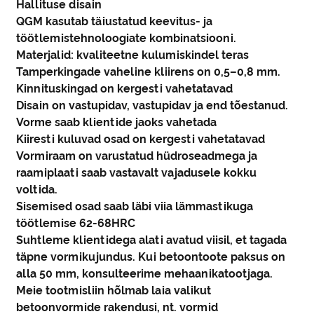
Hallituse disain
QGM kasutab täiustatud keevitus- ja
töötlemistehnoloogiate kombinatsiooni.
Materjalid: kvaliteetne kulumiskindel teras
Tamperkingade vaheline kliirens on 0,5–0,8 mm.
Kinnituskingad on kergesti vahetatavad
Disain on vastupidav, vastupidav ja end tõestanud.
Vorme saab klientide jaoks vahetada
Kiiresti kuluvad osad on kergesti vahetatavad
Vormiraam on varustatud hüdroseadmega ja
raamiplaati saab vastavalt vajadusele kokku
voltida.
Sisemised osad saab läbi viia lämmastikuga
töötlemise 62-68HRC
Suhtleme klientidega alati avatud viisil, et tagada
täpne vormikujundus. Kui betoontoote paksus on
alla 50 mm, konsulteerime mehaanikatootjaga.
Meie tootmisliin hõlmab laia valikut
betoonvormide rakendusi, nt. vormid