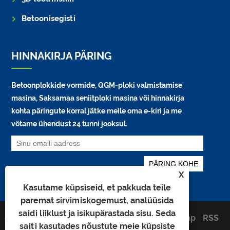
Betoonisegisti
HINNAKIRJA PÄRING
Betoonplokkide vormide, QGM-ploki valmistamise
masina, Saksamaa seniitploki masina või hinnakirja
kohta päringute korral jätke meile oma e-kiri ja me
võtame ühendust 24 tunni jooksul.
X
Kasutame küpsiseid, et pakkuda teile
paremat sirvimiskogemust, analüüsida
saidi liiklust ja isikupärastada sisu. Seda
Autoriõigus © 2026 Quangong
Links
Sitemap
RSS
Machinery Co., Ltd. Kõik õigused
saiti kasutades nõustute meie küpsiste