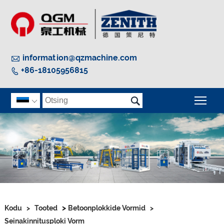

information@qzmachine.com
+86-18105956815


Peam

>
Kodu
>
Tooted
Betoonplokkide Vormid
>
Seinakinnitusploki Vorm