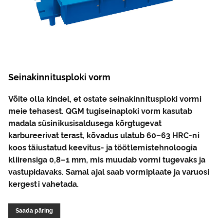
Seinakinnitusploki vorm
Võite olla kindel, et ostate seinakinnitusploki vormi
meie tehasest. QGM tugiseinaploki vorm kasutab
madala süsinikusisaldusega kõrgtugevat
karbureerivat terast, kõvadus ulatub 60–63 HRC-ni
koos täiustatud keevitus- ja töötlemistehnoloogia
kliirensiga 0,8–1 mm, mis muudab vormi tugevaks ja
vastupidavaks. Samal ajal saab vormiplaate ja varuosi
kergesti vahetada.
Saada päring