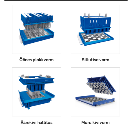
Õõnes plokkvorm
Sillutise vorm
Äärekivi hallitus
Muru kivivorm